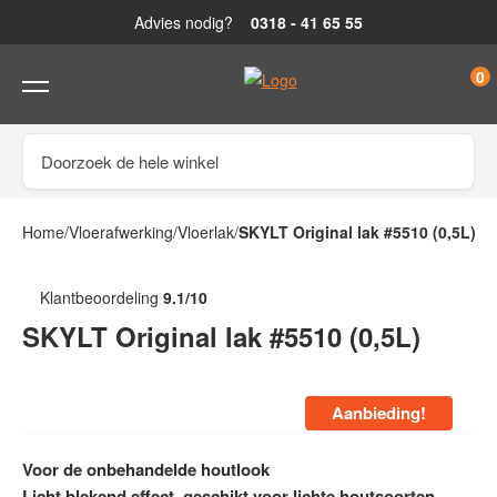
Advies nodig?
0318 - 41 65 55
0
/
/
/
Home
Vloerafwerking
Vloerlak
SKYLT Original lak #5510 (0,5L)
Klantbeoordeling
9.1/10
SKYLT Original lak #5510 (0,5L)
Aanbieding!
Voor de onbehandelde houtlook
Licht blekend effect, geschikt voor lichte houtsoorten