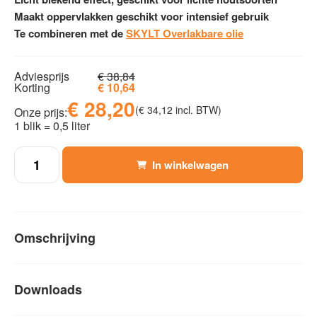
Maakt oppervlakken geschikt voor intensief gebruik
Te combineren met de
SKYLT Overlakbare olie
Adviesprijs
€
38,84
Korting
€
10,64
€
28,20
(
€
34,12
incl. BTW)
Onze prijs:
1 blik = 0,5 liter
SKYLT
In winkelwagen
Original
lak
#5510
(0,5L)
Omschrijving
aantal
Downloads